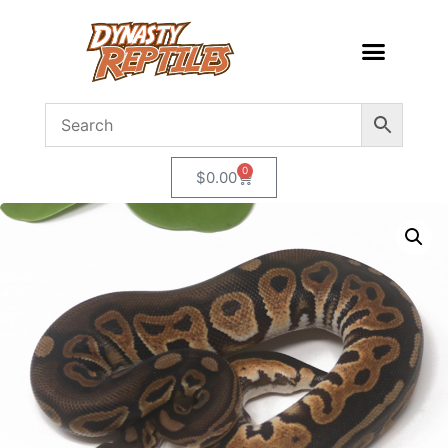
0
$
0.00